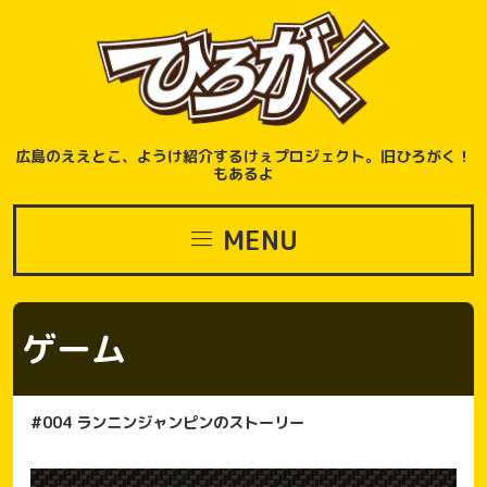
広島のええとこ、ようけ紹介するけぇプロジェクト。旧ひろがく！
もあるよ
MENU
ゲーム
#004
ランニンジャンピンのストーリー